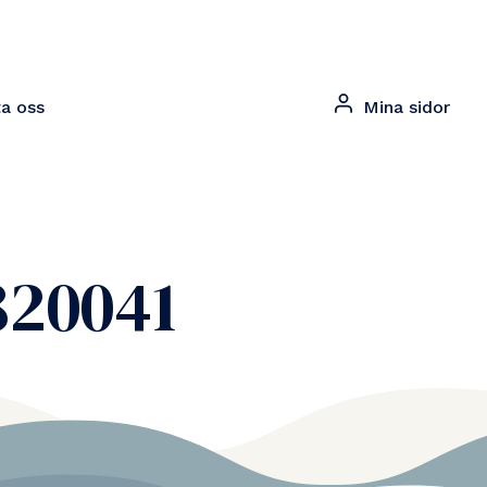
a oss
Mina sidor
820041