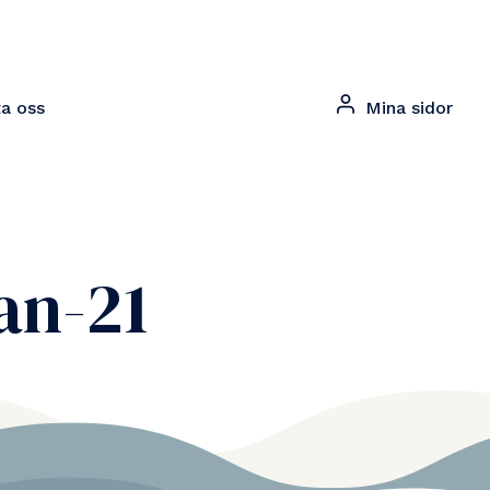
a oss
Mina sidor
an-21